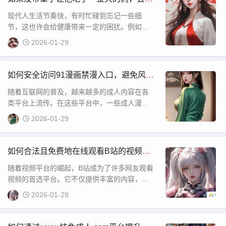
健康造成什么影响？该如何处理？
现代人生活节奏快，有时忙碌到忘记一些细
节，这也许会给健康带来一定的困扰。例如，
某些情况下可能会因为没有及时使用必要的保
2026-01-29
护措施而导致药物治疗效果不如预期。比如，
假设没有带好保护措施，让他吃了一整天的
药，接下来应该如何应对？这一情况值得引起
如何安全访问91漫画禁漫入口，避免风险
关注。虽然这种情况让人感到有些焦虑，但还
和保障隐私？
随着互联网的普及，越来越多的成人内容在各
是可以采取一些措施来减轻
类平台上流传。在这些平台中，一些成人漫画
网站因其特殊的内容受到了用户的广泛关注。
2026-01-29
91漫画便是其中之一，它不仅提供了丰富的漫
画资源，而且部分作品也含有限制级内容，这
使得它成为很多用户关注的焦点。本文将对“91
如何合法且免费地在线观看B站的视频内
漫画禁漫 成人入口”进行探讨，分析该平台的特
容？破解B站观看人数限制的有效途径有
随着视频平台的崛起，B站成为了许多网友观看
点和用户访
哪些？
视频的首选平台。它不仅提供丰富的内容，还
吸引了大量的用户。很多人都希望能够在不付
2026-01-29
费的情况下，在线观看到B站的视频内容，尤其
是一些热门的节目或直播。然而，如何才能找
到免费在线观看B站的途径呢？尤其是关于“免