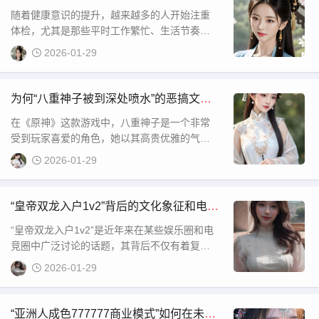
款精彩游戏带来的乐趣。
效？
随着健康意识的提升，越来越多的人开始注重
体检，尤其是那些平时工作繁忙、生活节奏较
快的现代人。在传统的体检方式中，通常是一
2026-01-29
个人单独前往体检中心进行检查，而如今，新
的体检模式逐渐兴起，其中就包括了“三人一
为何“八重神子被到深处喷水”的恶搞文化
在玩家中受到热议？
在《原神》这款游戏中，八重神子是一个非常
受到玩家喜爱的角色，她以其高贵优雅的气质
和强大的能力著称。然而，近年来网络上也流
2026-01-29
传出一些关于八重神子的搞笑或恶搞性话题，
其中就有“八重神子被到深处喷水”的词条。这一
词条涉及的是玩家对八重神子角色进行恶搞或
“皇帝双龙入户1v2”背后的文化象征和电竞
恶趣味创作时的内容，虽然这些话题可能并不
精神，如何影响现代人的心理与战术策
“皇帝双龙入户1v2”是近年来在某些娱乐圈和电
符合游戏本身的正
略？
竞圈中广泛讨论的话题，其背后不仅有着复杂
的历史背景，也承载着深刻的文化象征意义。
2026-01-29
随着不同领域的解读，“皇帝双龙入户1v2”逐渐
形成了一种独特的文化符号和精神象征。本文
将围绕这一主题进行深入探讨，解开其中的意
“亚洲人成色777777商业模式”如何在未来