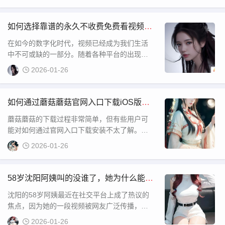
到各种类型的漫画内容。提到“羞羞漫画 免费入
口”，它已成为不少漫画爱好者频繁搜索的词
汇。为什么它会如此受到关注呢？本文将带你
如何选择靠谱的永久不收费免费看视频的
了解更多关于这个热门话题的信息。
软件？避免安全隐患与版权问题
在如今的数字化时代，视频已经成为我们生活
中不可或缺的一部分。随着各种平台的出现，
观看视频的方式变得更加多样化。然而，很多
2026-01-26
视频网站提供的服务需要付费才能观看优质内
容，这让一些用户感到不便。于是，市面上也
涌现出了不少“永久不收费免费看视频的软件”，
如何通过蘑菇蘑菇官网入口下载iOS版
这些软件声称能够提供免费的高清视频资源，
本？详细步骤与注意事项
蘑菇蘑菇的下载过程非常简单，但有些用户可
吸引了大量用户关
能对如何通过官网入口下载安装不太了解。首
先，你需要打开蘑菇蘑菇的官方网站，通常官
2026-01-26
方网站会提供直接的下载链接。在官网上，你
可以看到专门为iOS设备提供的下载链接，点击
该链接后，它会引导你跳转到App Store的下载
58岁沈阳阿姨叫的没谁了，她为什么能引
页面。在App Store页面，你可以点击“获
起大家的关注？
沈阳的58岁阿姨最近在社交平台上成了热议的
焦点，因为她的一段视频被网友广泛传播，视
频里她高声喊道“叫的没谁了”，这句话迅速引发
2026-01-26