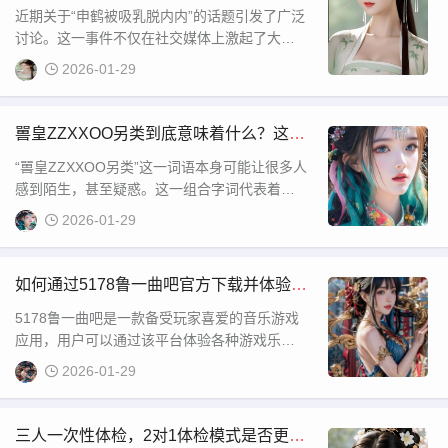
的？公众隐私与道德边界如何平衡？
近期关于“申鹤被吸乳脱内内”的话题引发了广泛
讨论。这一事件不仅在社交媒体上激起了大量
热议，还引发了公众对某些话题的关注。申鹤
2026-01-29
这一名字在很多人心中是个耳熟能详的明星，
而事件的具体内容也让许多网友对此产生了浓
厚的兴趣。那么，关于这一话题，究竟发生了
嘼皇ZZXXOO另类到底意味着什么？这种
什么？在接下来的文章中，我们将详细分析事
另类网络文化现象有何深层含义？
“嘼皇ZZXXOO另类”这一词语本身可能让很多人
件的起因、过程以
感到陌生，甚至疑惑。这一组合字词代表着一
种特定的网络文化或亚文化现象，通常带有一
2026-01-29
些特定的含义和表现形式。在互联网的广阔世
界中，诸如“嘼皇ZZXXOO另类”这样的词语正是
在一定的文化背景下，由网友或群体创造出来
如何通过5178鲁一曲吧官方下载并体验丰
的，充满了对传统文化的反叛，或者是对于一
富音乐挑战？
5178鲁一曲吧是一款备受玩家喜爱的音乐游戏
些传
应用，用户可以通过该平台体验各种游戏乐趣
和音乐挑战。如果你想下载并体验这款游戏，
2026-01-29
官方的官方下载渠道无疑是最安全、最可靠的
选择。本文将详细介绍如何通过5178鲁一曲吧
官方下载，确保你能顺利完成安装并享受到这
三人一次性体检，2对1体检模式是否更有