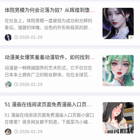
首页直接进入网页☞☞点此直接进入☜
体院男模为何会沦落为奴？从辉煌到堕落
的背后原因分析
在社会上，体院男模一度被视为成功和光辉的
象征。强健的体魄、出色的外形和极高的颜
值，使他们成为了时尚和健身行业的宠儿。然
2026-01-29
而，近年来，越来越多的体院男模却逐渐陷入
了堕落的深渊，甚至有些人沦为奴隶般的角
色。
动漫美女爆笑羞羞动漫软件，如何找到好
用的羞羞动漫软件？
动漫是一种跨越国界的艺术形式，它不仅仅在
日本本土拥有广泛的粉丝群体，也在全球范围
内获得了众多爱好者的追捧。随着互联网的发
2026-01-29
展，越来越多的动漫软件应运而生，满足了不
同观众的需求。其中，所谓的“羞羞动漫”软
51 漫画在线阅读页面免费漫画入口页面
小窗口-51 漫画在线登录页面免费漫画网
51 漫画在线阅读页面免费漫画入口页面小窗口
页
在哪里？很多网友都不知道，下面菜鸟小编为
大家带来51 漫画在线登录页面免费漫画网页，
2026-01-29
感兴趣的网友一起来看看吧！51漫画免费在线