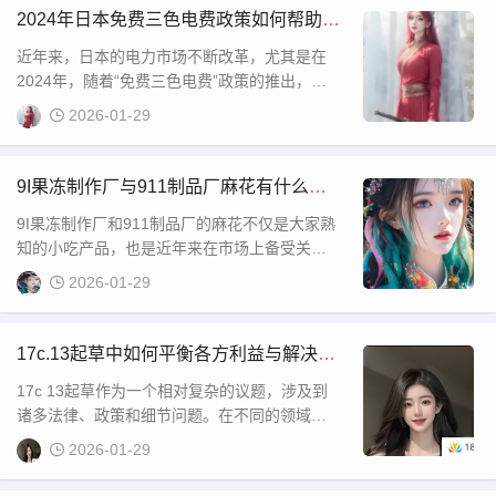
友
2024年日本免费三色电费政策如何帮助家
庭和企业节省电费？
近年来，日本的电力市场不断改革，尤其是在
2024年，随着“免费三色电费”政策的推出，许
多居民和企业都对这一变化产生了浓厚的兴
2026-01-29
趣。这个政策不仅吸引了大量关注，也在一定
程度上影响了电力消费模式。简单来说，“免费
三色电费”是指根据电力需求的不同，分为三种
9I果冻制作厂与911制品厂麻花有什么特
时段，用户可以根据不同的时间段选择用电，
别之处？
9I果冻制作厂和911制品厂的麻花不仅是大家熟
以此降低电费
知的小吃产品，也是近年来在市场上备受关注
的美食品牌。随着食品行业的发展，这些传统
2026-01-29
美食通过创新和改良，成功吸引了各类消费者
的兴趣。无论是在小区的便利店、超市，还是
在一些特色小吃街上，9I果冻制作厂与911制品
17c.13起草中如何平衡各方利益与解决现
厂的麻花都占据了重要的位置。这些麻花产品
实挑战？
17c 13起草作为一个相对复杂的议题，涉及到
的特点不
诸多法律、政策和细节问题。在不同的领域，
17c 13的起草对相关法律、法规的调整和更新
2026-01-29
起到了至关重要的作用。随着社会发展和市场
变化，对于这一条款的解释和应用逐渐成为了