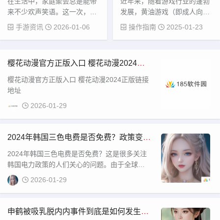
在生活中，家庭聚会总是能带
近年来，随着游戏行业的蓬勃
了哪些深刻的情感与温
注意什么？
来不少欢声笑语。这一次，妈
发展，黄油游戏（即成人向游
暖？
妈决定带着三个姨妈一同庆祝
戏）逐渐获得了不少玩家的关
手游资讯
2026-01-06
操作指南
2025-01-23
自己的生日，场面热闹非凡。
注。尤其是其中的一些免费汉
聚会不仅仅是一次生日庆祝，
化版本，因其方便的获取途径
它更像是一次家庭成员间情感
和完整的游戏体验，吸引了大
樱花动漫官方正版入口 樱花动漫2024正
的联结。四个女性齐聚一堂，
量的游戏爱好者。这些游戏不
版链接地址
气氛温馨且充满欢乐，让这一
仅提供了丰富的剧情和角色设
樱花动漫官方正版入口 樱花动漫2024正版链接
天变得与众不同。无论是回忆
定，还常常包含一些有趣的互
地址
过去的趣事，还是展望未来的
动元素，增加了游戏的可玩
2026-01-29
美好，妈妈和姨妈们的互动让
性。对于那些想要享受黄油游
大家感受到了家
戏内容而不想花费
2024年韩国三色电费是否免费？政策变化
与实际情况解析
2024年韩国三色电费是否免费？这是很多关注
韩国电力政策的人们关心的问题。由于全球能
源市场的变化，韩国的电价政策也在不断调整
2026-01-29
中，尤其是在三色电费系统下，消费者是否能
够享受免费电费或优惠政策成为了热议的
申鹤被吸乳脱内内事件到底是如何发生