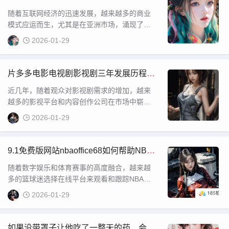
义和背后的故事。
竞争中脱颖而出？
随着互联网经济的迅速发展，越来越多的商业
模式应运而生，尤其是在亚洲市场，涌现了诸
如“亚洲人成色777777”这一独特的商业模式。
2026-01-29
这一模式吸引了大量投资者和创业者的目光，
原因在于它能够通过数字化手段高效运作，带
来可持续的收益。本文将深入分析“亚洲人成色
片多多电影电视剧影视剧三年发展历程如
777777”商业模式的运作机制、特点及其在当前
何？未来趋势与挑战分析
近几年，随着观众对影视剧需求的增加，越来
市
越多的影视平台和内容创作公司在市场中崭露
头角。片多多作为近年来热门的影视资源平台
2026-01-29
之一，以其丰富的电影、电视剧和影视剧内容
吸引了大量用户。在过去的三年中，片多多通
过不断更新资源和优化用户体验，已经成为了
9.1免费版网站nbaoffice68如何帮助NBA
不少影迷和剧迷的首选平台。本文将带你深入
迷免费观看高清赛事直播？
随着数字娱乐和体育赛事的高度融合，越来越
了解片多多在这三年的
多的篮球迷选择在线平台来观看和跟踪NBA比
赛。对于想要尽享NBA精彩赛事的观众，9 1免
2026-01-29
费版网站nbaoffice68无疑是一个备受关注的选
择。本文将深入探讨这个平台的特点、优势以
及如何通过它获取实时的NBA资讯。
如果没带罩子让他吃了一整天的药，会对