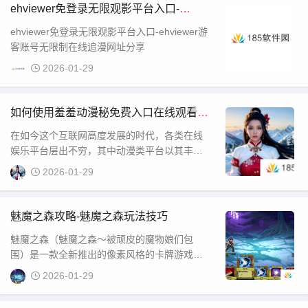
台上，用户不仅可以找到丰富的视觉享受，还
ehviewer免登录无限观影平台入口-
能享受到其他各种类型的成人互动体验。通过
ehviewer游客账号无限制在线追漫网址分
ehviewer免登录无限观影平台入口-ehviewer游
简单的界面和
享
客账号无限制在线追漫网址分享
2026-01-29
如何使用羞羞动漫秘免费入口在线观看最
热门动漫？
在如今这个互联网高度发展的时代，各类在线
娱乐平台层出不穷，其中动漫类平台以其丰富
的内容吸引了大量的年轻观众。在这些平台
2026-01-29
中，“羞羞动漫秘 免费入口在线”这一关键词，
正好契合了不少用户的需求，提供了一种便捷
的观看途径。无论是想要随时随地观看自己喜
魅魔之森攻略-魅魔之森玩法技巧
欢的动漫作品，还是寻找一些新奇的动漫内
魅魔之森（魅魔之森～被顽皮的魔物娘们包
容，了解并使用相关平
围）是一款全新推出的像素风格的卡牌游戏，
游戏在提供了涩涩的场景画面的同时，也为各
2026-01-29
位朋友们带来了精彩的策略玩法，今天小编就
为大家带来游戏具体的玩法攻略，有需要的朋