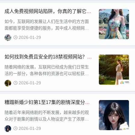
阅读入口>>>点击进入51 漫
成人免费视频网站陷阱，你真的了解它们
背后的风险吗？
如今，互联网的发展让人们在生活中的方方面
面都能享受到便捷的服务，其中成人视频网站
也成为了很多成年人上网的一部分。这些网站
2026-01-29
提供了丰富的内容和隐私保护，看似无害，实
际上却存在着很多潜在的风险和陷阱。今天我
如何找到免费且安全的18禁视频网站？有
哪些平台值得信赖？
随着网络的发展，互联网已经成为我们日常生
活的一部分，各种各样的资源也可以轻松获
取。但与此同时，网络上的不良信息也层出不
2026-01-29
穷，尤其是一些成人网站，存在着很多不安全
和非法的内容。对于一些对18禁内容有需求的
糟蹋新婚少妇第1至17集的剧情深度分
析：为何这部剧受到了如此多的争议？
随着近年来网络剧的不断发展，越来越多的观
众对于剧集的剧情以及人物设定产生了浓厚的
兴趣。而其中一部名为《糟蹋新婚少妇》的剧
2026-01-29
集，虽然在播出初期并未获得广泛关注，但随