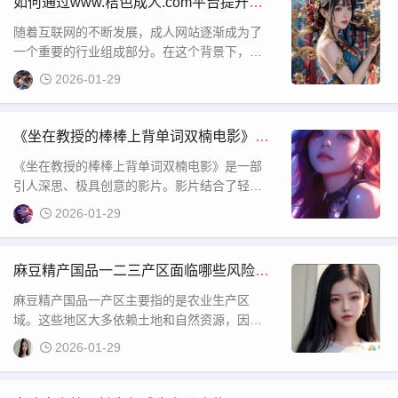
如何通过www.桔色成人.com平台提升您
费b站在线观看人数在哪破解版”的话题，许多人
的使用体验并保障隐私安全？
随着互联网的不断发展，成人网站逐渐成为了
都在探索是
一个重要的行业组成部分。在这个背景下，
www 桔色成人 com作为一个领先的平台，吸引
2026-01-29
了大量用户的关注。该网站不仅提供多元化的
成人内容，而且注重用户体验和隐私保护，成
为了广大用户的首选之一。本文将深入探讨该
《坐在教授的棒棒上背单词双楠电影》如
平台的特点、优势以及如何正确利用这些内容
何影响现代教育理念？
《坐在教授的棒棒上背单词双楠电影》是一部
为用户提供更好
引人深思、极具创意的影片。影片结合了轻松
幽默与严肃教育的元素，用一种独特的方式探
2026-01-29
讨了学习与成长的主题。通过一名学生与教授
之间的互动，电影不仅展现了传统教育模式的
局限性，也反思了现代教育中对学生个性与创
麻豆精产国品一二三产区面临哪些风险？
造力的压制。电影的叙事方式新颖，情节设置
如何有效应对这些挑战？
麻豆精产国品一产区主要指的是农业生产区
让人感到耳目一新，因
域。这些地区大多依赖土地和自然资源，因此
土地质量和自然环境的变化往往是最大的风险
2026-01-29
源。土地贫瘠、气候变化、以及极端天气条件
可能直接影响到农作物的生长周期，进而导致