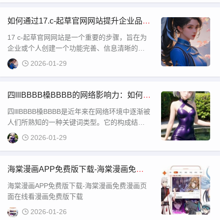
着剧情的发展，尤其是第1至17集的播出后
如何通过17.c-起草官网网站提升企业品牌
形象与用户体验？
17 c-起草官网网站是一个重要的步骤，旨在为
企业或个人创建一个功能完善、信息清晰的官
方网站。对于企业来说，官网不仅是展示品牌
2026-01-29
形象的平台，也是与客户沟通的重要渠道。因
此，起草一个官网网站需要注重内容的布局、
结构的清晰以及用户体验的优化。
四lllBBBB槡BBBB的网络影响力：如何利
用这一特殊关键词进行SEO优化提升网站
四lllBBBB槡BBBB是近年来在网络环境中逐渐被
曝光率？
人们所熟知的一种关键词类型。它的构成结合
了字母、数字和符号的特殊排列方式，不仅为
2026-01-29
网络用户带来了新奇感，也给搜索引擎带来了
不少挑战。在分析这一类型时，我们不难发
现，四lllBBBB槡BBBB并非是简单的字符组合，
海棠漫画APP免费版下载-海棠漫画免费
它可能包含着某些特定的含义或象征，甚至有
漫画页面在线看漫画免费版下载
海棠漫画APP免费版下载-海棠漫画免费漫画页
时会代表某些特殊的文化符号。对这种类型进
面在线看漫画免费版下载
行深入了解，不仅有助于提高对网络用语的理
解，还能帮助更好地
2026-01-26