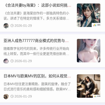
重要讨论话题。本文将从多方面探讨17c 13起
《合法共妻by海棠》：这部小说如何挑战
草的实际含义、影响及其实施过程中需要注意
传统婚姻观念，引发社会热议？
《合法共妻》是海棠创作的一部独具特色的小
的
说，讲述了在特定的情境下，多方关系错综复
杂的爱情故事。该小说的核心思想集中在“共妻”
2026-01-29
的概念，探索了婚姻与爱情之间的边界，以及
个体在自由与束缚之间的选择。这部小说在网
络文学圈内受到了不少关注，尤其是对于那些
亚洲人成色777777商业模式的优势与挑
喜欢探索人性、情感关系与社会禁忌的读者来
战，未来发展前景如何？
随着数字化时代的到来，许多传统行业开始向
说，充满了吸引力
线上转型，而其中一些行业更是凭借创新商业
模式取得了显著的成功。尤其是在亚洲市场，
2026-01-29
一些商业模式凭借其独特的运作方式迅速走
红，吸引了大量的投资者与消费者关注。亚洲
人成色777777商业模式便是其中一种值得注意
日本MV与欧美MV的区别，如何从视觉、
的商业模式，它的成功不仅体现了现代消费者
音乐及文化背景角度深入了解？
日本MV往往更注重精致、甜美的旋律，融合了
的需求，也反映了
日式流行音乐的柔和感和细腻情感。欧美MV则
多呈现多样化的音乐风格，从摇滚到电子，再
2026-01-29
到嘻哈等，音乐内容相对丰富且更注重节奏感
和气氛的营造。因此，两者的MV也各自体现了