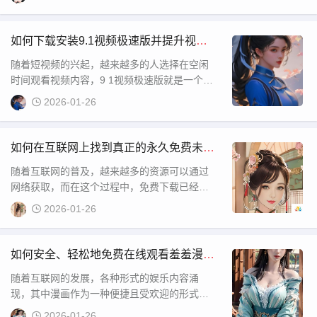
了众多讨论。很多人对此产生了好奇，想了解
这位58岁沈阳老阿姨的生活背后究竟有什么故
事，为什么她会说出这样的话。她的生活究竟
如何下载安装9.1视频极速版并提升视频
有怎样的独特之处，为什么会引起这么多人的
观看体验？
随着短视频的兴起，越来越多的人选择在空闲
关注？在这篇
时间观看视频内容，9 1视频极速版就是一个非
常受欢迎的视频播放平台。如果你正在寻找一
2026-01-26
个更加流畅、快捷的视频观看体验，9 1视频极
速版可能是你不错的选择。本文将为你详细介
绍如何下载安装9 1视频极速版，让你能够轻松
如何在互联网上找到真正的永久免费未网
享受无广告、不卡顿的视频播放体验。
站下载资源？避免陷入收费陷阱和恶意软
随着互联网的普及，越来越多的资源可以通过
件危机
网络获取，而在这个过程中，免费下载已经成
为许多用户追求的目标。尤其是对于一些未网
2026-01-26
站的下载需求，免费获取成为了许多用户的重
要选择。然而，如何找到真正能够提供“永久免
费 未网站下载”的平台，成为了大家关注的焦
如何安全、轻松地免费在线观看羞羞漫
点。本文将从几个方面为大家解析，如何正确
画？你应该注意哪些问题？
随着互联网的发展，各种形式的娱乐内容涌
选择合适的资源下
现，其中漫画作为一种便捷且受欢迎的形式，
逐渐吸引了大量年轻人。而在这其中，“羞羞漫
2026-01-26