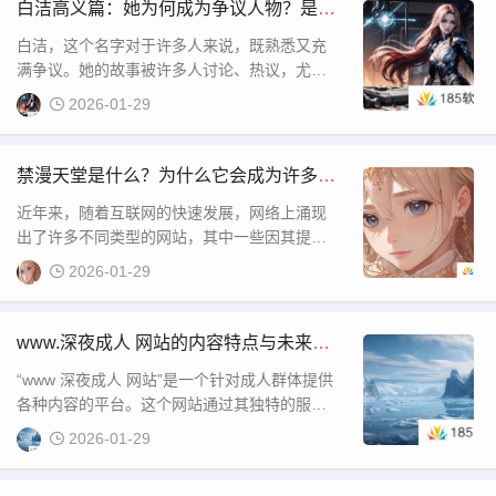
产量的不稳定。尤其在气候变化加剧的背景
白洁高义篇：她为何成为争议人物？是因
下，某些地区的作物生长可能面临严重威胁，
为纯洁高义，还是复杂的情感纠葛？
白洁，这个名字对于许多人来说，既熟悉又充
这对于农业生产者来说，意
满争议。她的故事被许多人讨论、热议，尤其
是她的高义行为和一些感情方面的选择，时常
2026-01-29
引发舆论的激烈争议。她到底是一个单纯的为
爱情与道义坚守的人，还是一个在复杂情感和
禁漫天堂是什么？为什么它会成为许多人
关注的焦点？
近年来，随着互联网的快速发展，网络上涌现
出了许多不同类型的网站，其中一些因其提供
特定类型的内容而吸引了大量用户的关注。禁
2026-01-29
漫天堂就是这样一个独特的存在，尤其是在一
些年轻人中间，成为了热议的话题。那么，禁
www.深夜成人 网站的内容特点与未来发
展趋势，用户如何选择适合自己的平台？
“www 深夜成人 网站”是一个针对成人群体提供
各种内容的平台。这个网站通过其独特的服务
形式，吸引了大量用户的访问，尤其是在夜间
2026-01-29
时段。随着互联网的不断发展，成人内容的需
求也逐渐成为一种独特的文化现象。在这个平