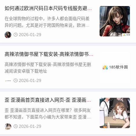
不同的情感传递方式和审美取向。
如何通过欧洲尺码日本尺码专线服务避免
卡顿，确保购物体验更顺畅？
在全球购物的过程中，许多人都会面临尺码差
异的问题。尤其是对于跨国购物来说，欧洲尺
码和日本尺码之间的转换往往让消费者感到困
2026-01-29
惑。为了帮助大家更好地理解这些差异，并找
到便捷的购物方式，本文将介绍如何通过专线
服务避免在尺码转换过程中出现卡顿或误差，
高辣浓情御书屋下载安装-高辣浓情御书屋
并确保您的购物体验更加顺畅。
无删减阅读安卓版下载地址
高辣浓情御书屋下载安装-高辣浓情御书屋无删
减阅读安卓版下载地址
2026-01-29
歪 歪漫画首页直接进入网页-歪 歪漫画免
费看入口连接
歪 歪漫画首页直接进入网页在哪里？很多网友
都不知道，下面菜鸟小编为大家带来歪 歪漫画
免费看入口连接，感兴趣的网友一起来看看
2026-01-29
吧！歪 歪漫画首页直接进入网页1、歪 歪漫画