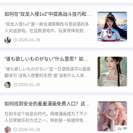
如何在“双龙入侵1v2”中提高战斗技巧和战
略性取胜？
“双龙入侵1v2”是一款充满策略性与竞技感的多
人对战游戏。在这款游戏中，玩家将体验到紧
张刺激的1对2战斗模式，挑战自己的操作技巧
2026-01-26
与决策能力。双龙入侵的设定特别之处在于其
独特的战斗机制与地图设计，每场对决都充满
变数。为了帮助玩家更好地理解游戏，本文将
“谁も欲しいものがない”什么意思？如何
详细介绍“双龙入侵1v2”的玩法特色、战术建议
理解这种心理状态及其背后的深层含义？
“谁も欲しいものがない”这一日语短语可以直接
以及一
翻译为“没有人想要的东西”或“没有什么人渴望
的东西”。这句话给人的第一印象可能有些消
2026-01-26
极，但它其实表达了一种相对独特的生活态度
或心理状态。通常，生活中每个人都会有欲望
和需求，但也有一些时刻，人们会陷入一种空
如何找到安全的羞羞漫画免费入口？这些
虚或迷茫的状态，认为一切物质和外界的追求
平台值得一试！
在如今这个信息化时代，网络漫画成为了不少
都变得没有意
人日常娱乐的方式之一。特别是一些提供免费
入口的平台，使得更多人可以方便快捷地享受
2026-01-26